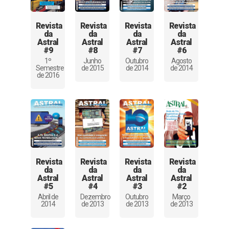
Revista
Revista
Revista
Revista
da
da
da
da
Astral
Astral
Astral
Astral
#9
#8
#7
#6
1º
Junho
Outubro
Agosto
Semestre
de 2015
de 2014
de 2014
de 2016
Revista
Revista
Revista
Revista
da
da
da
da
Astral
Astral
Astral
Astral
#5
#4
#3
#2
Abril de
Dezembro
Outubro
Março
2014
de 2013
de 2013
de 2013