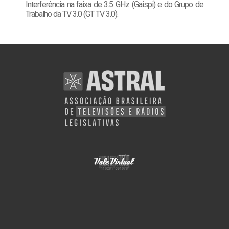
Interferência na faixa de 3.5 GHz (Gaispi) e do Grupo de
Trabalho da TV 3.0 (GT TV 3.0).