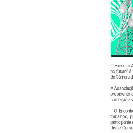
O Encontro A
no futuro” é
da Câmara d
A Associação
presidente d
começas às
- O Encontr
trabalhos,
participant
disse. Gerso