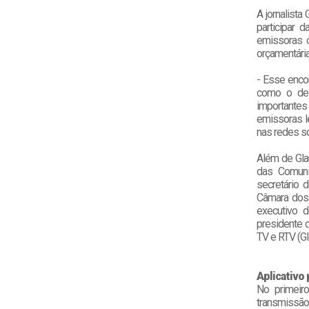
A jornalista
participar 
emissoras c
orçamentária
- Esse enco
como o des
importante
emissoras l
nas redes so
Além de Gla
das Comunic
secretário 
Câmara dos 
executivo d
presidente 
TV e RTV (G
Aplicativo
No primeir
transmissão