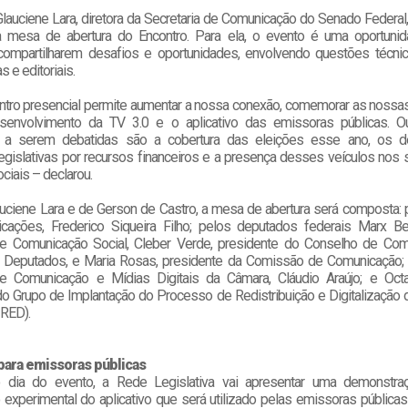
 Glauciene Lara, diretora da Secretaria de Comunicação do Senado Federa
da mesa de abertura do Encontro. Para ela, o evento é uma oportuni
ompartilharem desafios e oportunidades, envolvendo questões técnicas
s e editoriais.
ntro presencial permite aumentar a nossa conexão, comemorar as nossas
envolvimento da TV 3.0 e o aplicativo das emissoras públicas. Ou
s a serem debatidas são a cobertura das eleições esse ano, os d
egislativas por recursos financeiros e a presença desses veículos nos 
ciais – declarou.
uciene Lara e de Gerson de Castro, a mesa de abertura será composta: p
ações, Frederico Siqueira Filho; pelos deputados federais Marx Be
de Comunicação Social, Cleber Verde, presidente do Conselho de Co
Deputados, e Maria Rosas, presidente da Comissão de Comunicação; p
e Comunicação e Mídias Digitais da Câmara, Cláudio Araújo; e Octav
do Grupo de Implantação do Processo de Redistribuição e Digitalização 
IRED).
 para emissoras públicas
o dia do evento, a Rede Legislativa vai apresentar uma demonstr
 experimental do aplicativo que será utilizado pelas emissoras públicas