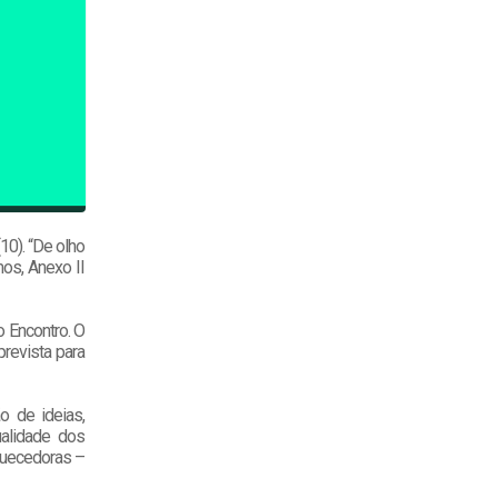
10). “De olho
mos, Anexo II
o Encontro. O
prevista para
o de ideias,
alidade dos
quecedoras –