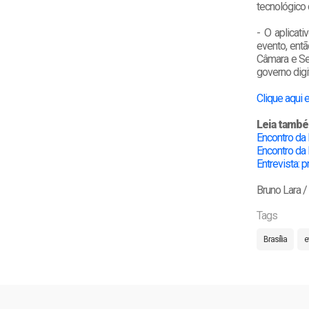
tecnológico 
- O aplicat
evento, entã
Câmara e Se
governo digi
Clique aqui 
Leia tamb
Encontro da
Encontro da 
Entrevista: 
Bruno Lara 
Tags
Brasília
e