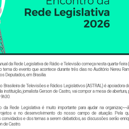
nual da Rede Legislativa de Rádio e Televisão começa nesta quarta-feira (
 o tema do evento que acontece durante três dias no Auditório Nereu Ra
os Deputados, em Brasília.
 Brasileira de Televisões e Rádios Legislativos (ASTRAL) é apoiadora d
a instituição, jornalista Gerson de Castro, vai compor a mesa de abertura, 
 9h30.
o da Rede Legislativa é muito importante para ajudar na organizaç¬¬ã
 projetos e no desenvolvimento do nosso campo de atuação. Pela qu
es convidados e dos temas a serem debatidos, as discussões serão enri
n de Castro.