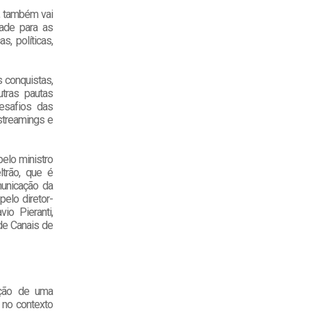
l, também vai
dade para as
, políticas,
 conquistas,
tras pautas
esafios das
streamings e
elo ministro
ltrão, que é
municação da
elo diretor-
io Pieranti,
de Canais de
ação de uma
 no contexto