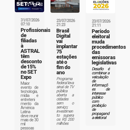
31/07/2026
23/07/2026
23/07/2026
07:10
21:23
21:11
Profissionais
Brasil
Período
de
Digital
eleitoral
filiadas
vai
muda
à
implantar
procedimentos
ASTRAL
75
das
têm
estações
emissoras
desconto
até o
legislativas
de 15%
fim do
Desafio é
no SET
ano
combinar a
Expo
veiculação
Programa
de
federal leva
Maior
informaçõ
sinal de TV
evento de
es de
pública
tecnologia,
interesse
aberta a
mídia e
público
cidades
entreteni
com
sem o
mento da
proibição
serviço;
América
de
investimen
Latina
propagand
to supera
deve reunir
a eleitoral
os R$ 200
mais de 30
milhões
mil
pessoas