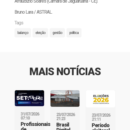
Afraudizio Soares (Câmara de Jaguaruana - CE).
Bruno Lara / ASTRAL.
Tags
balanço
eleição
gestão
política
MAIS NOTÍCIAS
31/07/2026
23/07/2026
23/07/2026
07:10
21:23
21:11
Profissionais
Brasil
Período
de
Digital