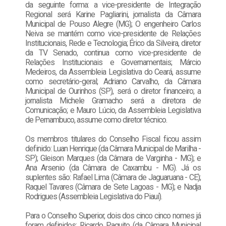
da seguinte forma: a vice-presidente de Integração
Regional será Karine Pagliarini, jornalista da Câmara
Municipal de Pouso Alegre (MG); O engenheiro Carlos
Neiva se mantém como vice-presidente de Relações
Institucionais, Rede e Tecnologia; Érico da Silveira, diretor
da TV Senado, continua como vice-presidente de
Relações Institucionais e Governamentais; Márcio
Medeiros, da Assembleia Legislativa do Ceará, assume
como secretário-geral; Adriano Carvalho, da Câmara
Municipal de Ourinhos (SP), será o diretor financeiro; a
jornalista Michele Gramacho será a diretora de
Comunicação; e Mauro Lúcio, da Assembleia Legislativa
de Pernambuco, assume como diretor técnico.
Os membros titulares do Conselho Fiscal ficou assim
definido: Luan Henrique (da Câmara Municipal de Marilha -
SP); Gleison Marques (da Câmara de Varginha - MG); e
Ana Arsenio (da Câmara de Caxambu - MG). Já os
suplentes são: Rafael Lima (Câmara de Jaguaruana - CE);
Raquel Tavares (Câmara de Sete Lagoas - MG); e Nadja
Rodrigues (Assembleia Legislativa do Piauí).
Para o Conselho Superior, dois dos cinco cinco nomes já
foram definidos: Ricardo Paquito (da Câmara Municipal