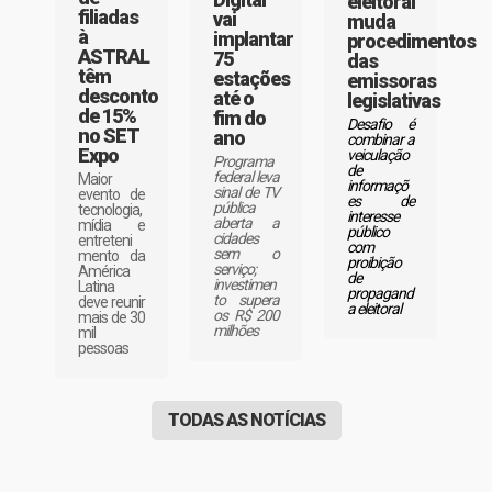
eleitoral
filiadas
vai
muda
à
implantar
procedimentos
ASTRAL
75
das
têm
estações
emissoras
desconto
até o
legislativas
de 15%
fim do
Desafio é
no SET
ano
combinar a
Expo
veiculação
Programa
de
federal leva
Maior
informaçõ
sinal de TV
evento de
es de
pública
tecnologia,
interesse
aberta a
mídia e
público
cidades
entreteni
com
sem o
mento da
proibição
serviço;
América
de
investimen
Latina
propagand
to supera
deve reunir
a eleitoral
os R$ 200
mais de 30
milhões
mil
pessoas
TODAS AS NOTÍCIAS