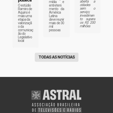
aberta a
mídia e
cidades
entreteni
O estúdio
sem o
mento da
Ramiro de
serviço;
América
Aquino é
investimen
Latina
mais uma
to supera
deve reunir
etapa da
os R$ 200
mais de 30
valorizaçã
milhões
mil
o da
pessoas
comunicaç
ão do
Legislativo
local
TODAS AS NOTÍCIAS