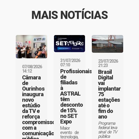
MAIS NOTÍCIAS
31/07/2026
23/07/2026
07:10
21:23
07/08/2026
Profissionais
Brasil
14:12
de
Digital
Câmara
filiadas
vai
de
à
implantar
Ourinhos
ASTRAL
75
inaugura
têm
estações
novo
desconto
até o
estúdio
de 15%
fim do
da TV e
no SET
ano
reforça
Expo
compromisso
Programa
com a
federal leva
Maior
sinal de TV
evento de
comunicação
pública
tecnologia,
pública