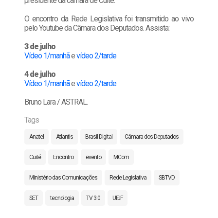
presidente da câmara de Cuité.
O encontro da Rede Legislativa foi transmitido ao vivo
pelo Youtube da Câmara dos Deputados. Assista:
3 de julho
Vídeo 1/manhã
e
vídeo 2/tarde
4 de julho
Vídeo 1/manhã
e
vídeo 2/tarde
Bruno Lara / ASTRAL.
Tags
Anatel
Atlantis
Brasil Digital
Câmara dos Deputados
Cuité
Encontro
evento
MCom
Ministério das Comunicações
Rede Legislativa
SBTVD
SET
tecnologia
TV 3.0
UFJF