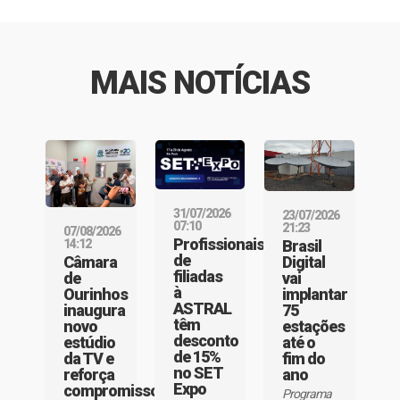
MAIS NOTÍCIAS
31/07/2026
23/07/2026
07:10
21:23
07/08/2026
Profissionais
Brasil
14:12
de
Digital
Câmara
filiadas
vai
de
à
implantar
Ourinhos
ASTRAL
75
inaugura
têm
estações
novo
desconto
até o
estúdio
de 15%
fim do
da TV e
no SET
ano
reforça
Expo
compromisso
Programa