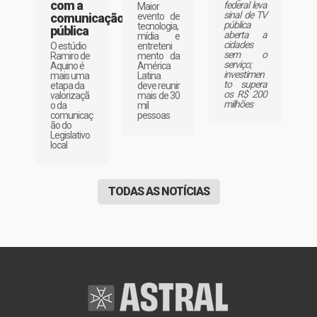
com a
federal leva
Maior
sinal de TV
evento de
comunicação
pública
tecnologia,
pública
aberta a
mídia e
cidades
entreteni
O estúdio
sem o
mento da
Ramiro de
serviço;
América
Aquino é
investimen
Latina
mais uma
to supera
deve reunir
etapa da
os R$ 200
mais de 30
valorizaçã
milhões
mil
o da
pessoas
comunicaç
ão do
Legislativo
local
TODAS AS NOTÍCIAS