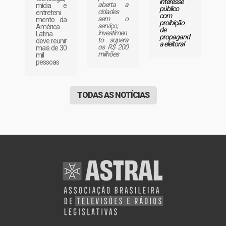
interesse
aberta a
mídia e
público
cidades
entreteni
com
sem o
mento da
proibição
serviço;
América
de
investimen
Latina
propagand
to supera
deve reunir
a eleitoral
os R$ 200
mais de 30
milhões
mil
pessoas
TODAS AS NOTÍCIAS