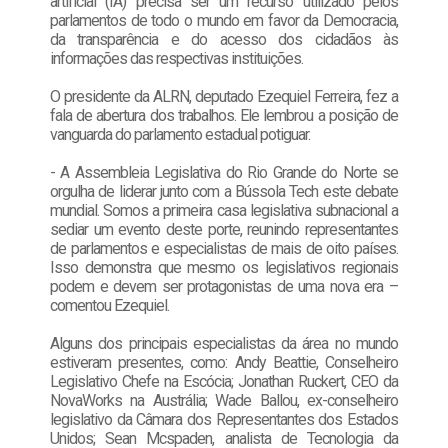
artificial (IA) precisa ser um recurso utilizado pelos
parlamentos de todo o mundo em favor da Democracia,
da transparência e do acesso dos cidadãos às
informações das respectivas instituições.
O presidente da ALRN, deputado Ezequiel Ferreira, fez a
fala de abertura dos trabalhos. Ele lembrou a posição de
vanguarda do parlamento estadual potiguar.
- A Assembleia Legislativa do Rio Grande do Norte se
orgulha de liderar junto com a Bússola Tech este debate
mundial. Somos a primeira casa legislativa subnacional a
sediar um evento deste porte, reunindo representantes
de parlamentos e especialistas de mais de oito países.
Isso demonstra que mesmo os legislativos regionais
podem e devem ser protagonistas de uma nova era –
comentou Ezequiel.
Alguns dos principais especialistas da área no mundo
estiveram presentes, como: Andy Beattie, Conselheiro
Legislativo Chefe na Escócia; Jonathan Ruckert, CEO da
NovaWorks na Austrália; Wade Ballou, ex-conselheiro
legislativo da Câmara dos Representantes dos Estados
Unidos; Sean Mcspaden, analista de Tecnologia da