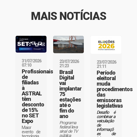
MAIS NOTÍCIAS
31/07/2026
23/07/2026
23/07/2026
07:10
21:23
21:11
Profissionais
Brasil
Período
de
Digital
eleitoral
filiadas
vai
muda
à
implantar
procedimentos
ASTRAL
75
das
têm
estações
emissoras
desconto
até o
legislativas
de 15%
fim do
Desafio é
no SET
ano
combinar a
Expo
veiculação
Programa
de
federal leva
Maior
informaçõ
sinal de TV
evento de
es de
pública
tecnologia,