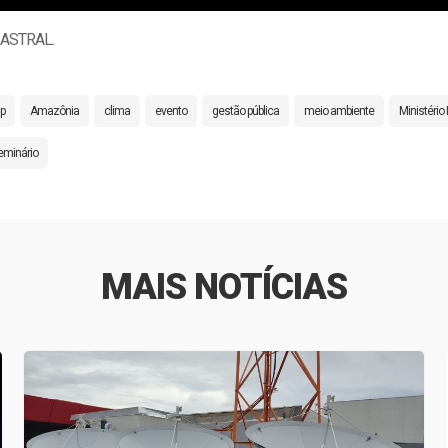
/ ASTRAL.
p
Amazônia
clima
evento
gestão pública
meio ambiente
Ministério 
eminário
MAIS NOTÍCIAS