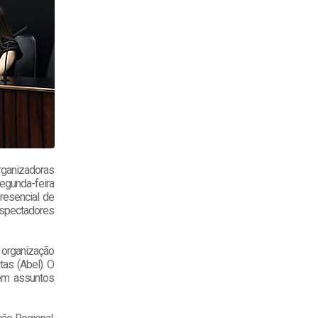
rganizadoras
egunda-feira
resencial de
espectadores
 organização
tas (Abel). O
 em assuntos