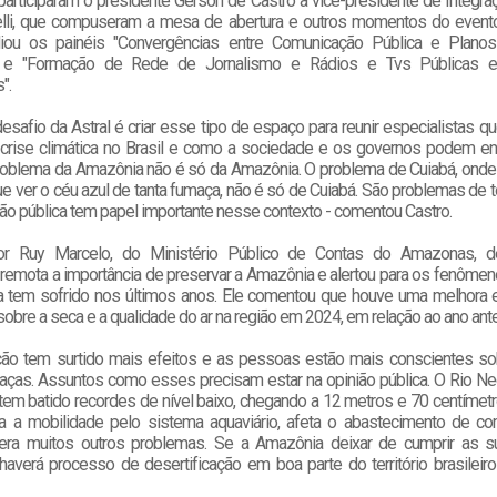
 participaram o presidente Gerson de Castro a vice-presidente de Integra
elli, que compuseram a mesa de abertura e outros momentos do event
iou os painéis "Convergências entre Comunicação Pública e Planos
" e "Formação de Rede de Jornalismo e Rádios e Tvs Públicas
".
esafio da Astral é criar esse tipo de espaço para reunir especialistas 
 crise climática no Brasil e como a sociedade e os governos podem en
problema da Amazônia não é só da Amazônia. O problema de Cuiabá, onde
 ver o céu azul de tanta fumaça, não é só de Cuiabá. São problemas de t
ão pública tem papel importante nesse contexto - comentou Castro.
or Ruy Marcelo, do Ministério Público de Contas do Amazonas, 
o remota a importância de preservar a Amazônia e alertou para os fenôme
 tem sofrido nos últimos anos. Ele comentou que houve uma melhora 
 sobre a seca e a qualidade do ar na região em 2024, em relação ao ano anter
ção tem surtido mais efeitos e as pessoas estão mais conscientes so
ças. Assuntos como esses precisam estar na opinião pública. O Rio Neg
tem batido recordes de nível baixo, chegando a 12 metros e 70 centímet
lta a mobilidade pelo sistema aquaviário, afeta o abastecimento de c
era muitos outros problemas. Se a Amazônia deixar de cumprir as 
 haverá processo de desertificação em boa parte do território brasileir