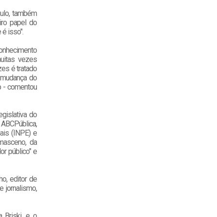
aulo, também
iro papel do
é isso".
conhecimento
muitas vezes
zes é tratado
a mudança do
p - comentou
egislativa do
a ABCPública,
ais (INPE) e
amasceno, da
r público" e
o, editor de
 jornalismo,
 Briski, e o