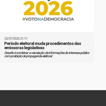
23/07/2026 21:11
Período eleitoral muda procedimentos das
emissoras legislativas
Desafio é combinar a veiculação de informações de interesse público
com proibição de propaganda eleitoral