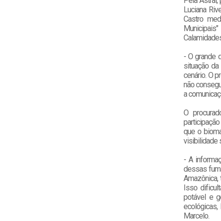
Pela Astral,
Luciana Riv
Castro med
Municipais
Calamidades
- O grande d
situação da
cenário. O 
não consegue
a comunicaç
O procurad
participaçã
que o bioma
visibilidade
- A informa
dessas fuma
Amazônica, 
Isso dificu
potável e g
ecológicas,
Marcelo.