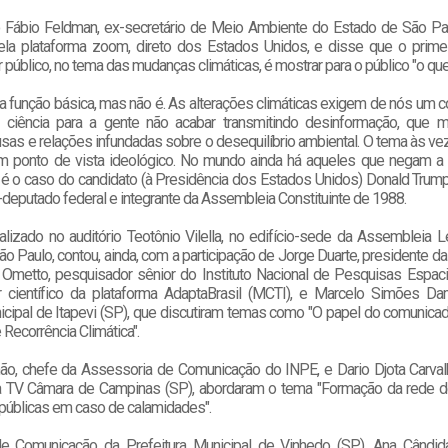
Fábio Feldman, ex-secretário de Meio Ambiente do Estado de São P
pela plataforma zoom, direto dos Estados Unidos, e disse que o prime
público, no tema das mudanças climáticas, é mostrar para o público "o que 
a função básica, mas não é. As alterações climáticas exigem de nós um 
ciência para a gente não acabar transmitindo desinformação, que 
sas e relações infundadas sobre o desequilíbrio ambiental. O tema às ve
m ponto de vista ideológico. No mundo ainda há aqueles que negam 
 é o caso do candidato (à Presidência dos Estados Unidos) Donald Trum
deputado federal e integrante da Assembleia Constituinte de 1988.
lizado no auditório Teotônio Vilella, no edifício-sede da Assembleia L
o Paulo, contou, ainda, com a participação de Jorge Duarte, presidente d
 Ometto, pesquisador sênior do Instituto Nacional de Pesquisas Espaci
 científico da plataforma AdaptaBrasil (MCTI), e Marcelo Simões D
cipal de Itapevi (SP), que discutiram temas como "O papel do comunicado
 Recorrência Climática".
o, chefe da Assessoria de Comunicação do INPE, e Dario Djota Carvalh
 TV Câmara de Campinas (SP), abordaram o tema "Formação da rede de
 públicas em caso de calamidades".
de Comunicação da Prefeitura Municipal de Vinhedo (SP), Ana Cândida