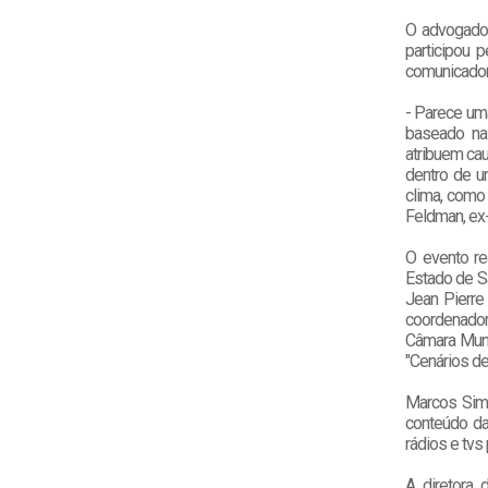
O advogado 
participou 
comunicador 
- Parece um
baseado na 
atribuem cau
dentro de u
clima, como
Feldman, ex-
O evento rea
Estado de Sã
Jean Pierre
coordenador
Câmara Muni
"Cenários de
Marcos Simã
conteúdo da
rádios e tvs
A diretora 