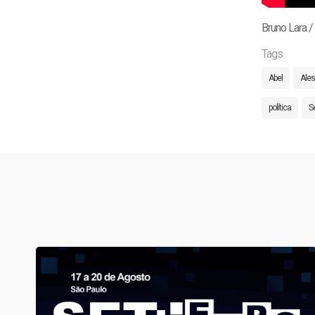
Bruno Lara 
Tags
Abel
Ales
política
S