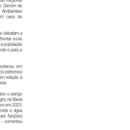
ção Regional,
o. Gerson de
 Ambientais
 em caso de
que debatam a
frentar esse
 a população
odo o país, e
destacou em
nos extremos
em relação à
ior.
bre o perigo
ro, na Bacia
ros em 2023.
omida e água
suas funções
o - comentou