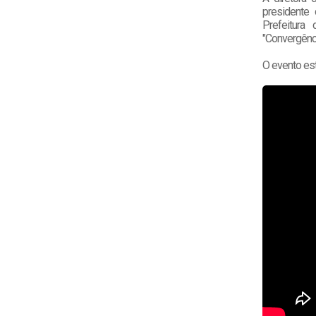
presidente
Prefeitura
"Convergênc
O evento est