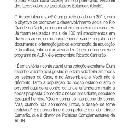
o selo Assembleia Cidadã, emitido pela União Nacional
dos Legisladores e Legislativos Estaduais (Unale).
O Assembleia e você é um projeto criado em 2017, com
o objetivo de promover o desenvolvimento social no Rio
Grande do Norte, em especial em regiões mais carentes.
Já foram realizados mais de 100 mil atendimentos em
diversas áreas, como assistência à saúde, registros de
documentos, orientação jurídica e promoção da educação
e da cultura, entre outras atividades. Quem coordena esse
programa na ALRN é o economista Ricardo Camarão:
- É uma vitória incontestável, uma votação excelente. É um
reconhecimento pela gestão que tem sido feita em todos
os setores da Casa, e no Assembleia e Você não é
diferente. Tanto a população do nosso estado quanto o
pessoal aqui do encontro da Unale entenderam muito a
nossa proposta. Como diz o nosso presidente, deputado
Ezequiel Ferreira: "Quem sonha só, não passa do sonho.
Mas, quando nós sonhamos juntos, o desejo se torna
realidade". E o nosso time é competente e unido - disse
Camarão, que é diretor de Políticas Complementares da
ALRN.