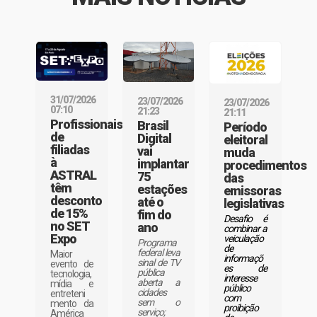
31/07/2026
23/07/2026
23/07/2026
07:10
21:23
21:11
Profissionais
Brasil
Período
de
Digital
eleitoral
filiadas
vai
muda
à
implantar
procedimentos
ASTRAL
75
das
têm
estações
emissoras
desconto
até o
legislativas
de 15%
fim do
Desafio é
no SET
ano
combinar a
Expo
veiculação
Programa
de
federal leva
Maior
informaçõ
sinal de TV
evento de
es de
pública
tecnologia,
interesse
aberta a
mídia e
público
cidades
entreteni
com
sem o
mento da
proibição
serviço;
América