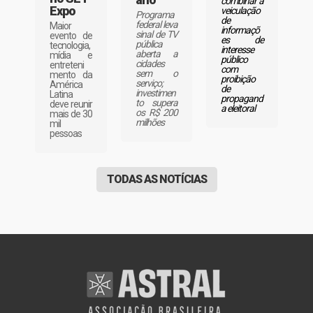
combinar a
Expo
veiculação
Programa
de
federal leva
Maior
informaçõ
sinal de TV
evento de
es de
pública
tecnologia,
interesse
aberta a
mídia e
público
cidades
entreteni
com
sem o
mento da
proibição
serviço;
América
de
investimen
Latina
propagand
to supera
deve reunir
a eleitoral
os R$ 200
mais de 30
milhões
mil
pessoas
TODAS AS NOTÍCIAS