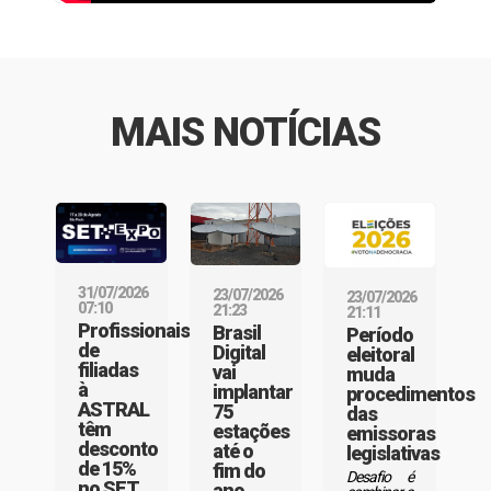
MAIS NOTÍCIAS
31/07/2026
23/07/2026
23/07/2026
07:10
21:23
21:11
Profissionais
Brasil
Período
de
Digital
eleitoral
filiadas
vai
muda
à
implantar
procedimentos
ASTRAL
75
das
têm
estações
emissoras
desconto
até o
legislativas
de 15%
fim do
Desafio é
no SET
ano