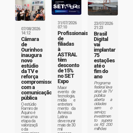
31/07/2026
23/07/2026
07:10
21:23
07/08/2026
Profissionais
Brasil
14:12
de
Digital
Câmara
filiadas
vai
de
à
implantar
Ourinhos
ASTRAL
75
inaugura
têm
estações
novo
desconto
até o
estúdio
de 15%
fim do
da TV e
no SET
ano
reforça
Expo
compromisso
Programa
com a
federal leva
Maior
sinal de TV
evento de
comunicação
pública
tecnologia,
pública
aberta a
mídia e
cidades
entreteni
O estúdio
sem o
mento da
Ramiro de
serviço;
América
Aquino é
investimen
Latina
mais uma
to supera
deve reunir
etapa da
os R$ 200
mais de 30
valorizaçã
milhões
mil
o da