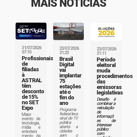
MAIS NOTÍCIAS
31/07/2026
23/07/2026
23/07/2026
07:10
21:23
21:11
Profissionais
Brasil
Período
de
Digital
eleitoral
filiadas
vai
muda
à
implantar
procedimentos
ASTRAL
75
das
têm
estações
emissoras
desconto
até o
legislativas
de 15%
fim do
Desafio é
no SET
ano
combinar a
Expo
veiculação
Programa
de
federal leva
Maior
informaçõ
sinal de TV
evento de
es de
pública
tecnologia,
interesse
aberta a
mídia e
público
cidades
entreteni
com
sem o
mento da