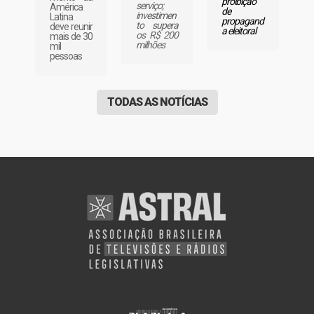
proibição
serviço;
América
de
investimen
Latina
propagand
to supera
deve reunir
a eleitoral
os R$ 200
mais de 30
milhões
mil
pessoas
TODAS AS NOTÍCIAS