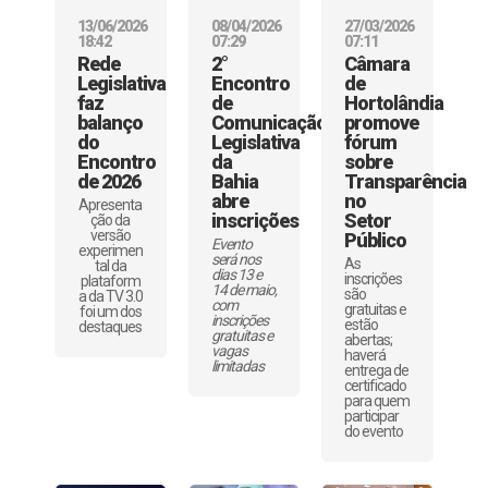
13/06/2026
08/04/2026
27/03/2026
18:42
07:29
07:11
Rede
2°
Câmara
Legislativa
Encontro
de
faz
de
Hortolândia
balanço
Comunicação
promove
do
Legislativa
fórum
Encontro
da
sobre
de 2026
Bahia
Transparência
abre
no
Apresenta
inscrições
Setor
ção da
versão
Público
Evento
experimen
será nos
As
tal da
dias 13 e
inscrições
plataform
14 de maio,
são
a da TV 3.0
com
gratuitas e
foi um dos
inscrições
estão
destaques
gratuitas e
abertas;
vagas
haverá
limitadas
entrega de
certificado
para quem
participar
do evento