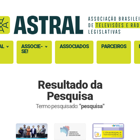
AL
ASSOCIE-
ASSOCIADOS
PARCEIROS
SE!
Resultado da
Pesquisa
Termo pesquisado:
"pesquisa"