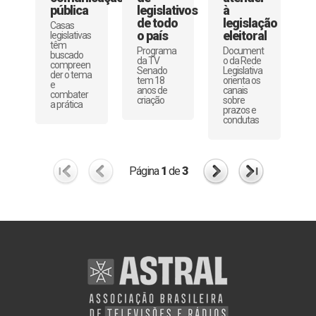
pública
legislativos
à
de todo
legislação
Casas
o país
eleitoral
legislativas
têm
Programa
Document
buscado
da TV
o da Rede
compreen
Senado
Legislativa
der o tema
tem 18
orienta os
e
anos de
canais
combater
criação
sobre
a prática
prazos e
condutas
Página
1
de
3