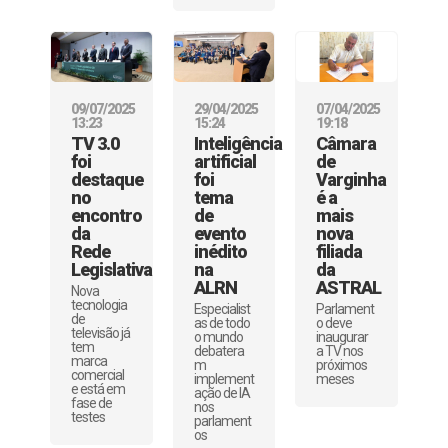
09/07/2025
29/04/2025
07/04/2025
13:23
15:24
19:18
TV 3.0
Inteligência
Câmara
foi
artificial
de
destaque
foi
Varginha
no
tema
é a
encontro
de
mais
da
evento
nova
Rede
inédito
filiada
Legislativa
na
da
ALRN
ASTRAL
Nova
tecnologia
Especialist
Parlament
de
as de todo
o deve
televisão já
o mundo
inaugurar
tem
debatera
a TV nos
marca
m
próximos
comercial
implement
meses
e está em
ação de IA
fase de
nos
testes
parlament
os