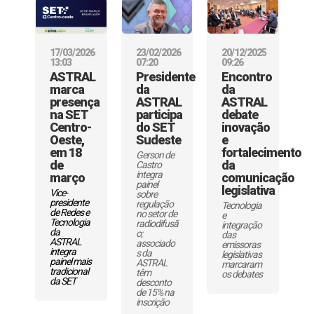
17/03/2026
23/02/2026
20/12/2025
13:03
07:20
09:26
ASTRAL
Presidente
Encontro
marca
da
da
presença
ASTRAL
ASTRAL
na SET
participa
debate
Centro-
do SET
inovação
Oeste,
Sudeste
e
em 18
fortalecimento
Gerson de
de
da
Castro
integra
março
comunicação
painel
legislativa
Vice-
sobre
presidente
regulação
Tecnologia
de Redes e
no setor de
e
Tecnologia
radiodifusã
integração
da
o;
das
ASTRAL
associado
emissoras
integra
s da
legislativas
painel mais
ASTRAL
marcaram
tradicional
têm
os debates
da SET
desconto
de 15% na
inscrição