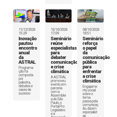
11/12/2024
15/10/2024
08/10/2024
15:29
17:09
18:51
Inovação
Seminário
Seminário
pautou
reúne
reforça
encontro
especialistas
o papel
anual
para
da
da
debater
comunicação
ASTRAL
comunicação
pública
e crise
para
Programa
climática
enfrentar
ção foi
composta
a crise
A ASTRAL
por
climática
promoveu
palestra,
evento em
debates e
Engajame
parceria
cases de
nto social
com a
sucesso
sobre o
Assemblei
tema
a de São
passa pela
Paulo, o
comunicaç
Portal Pro
ão, dizem
Legislativo
especialist
e a
as