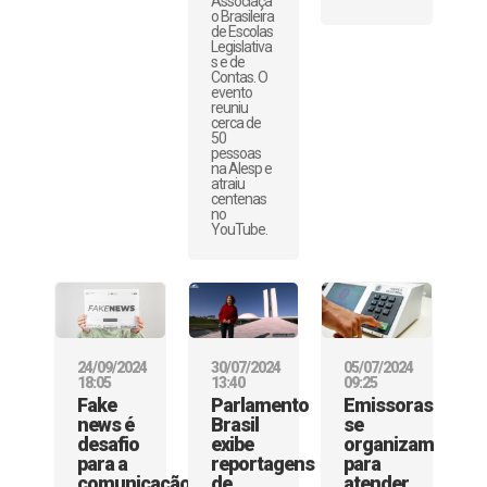
Associaçã
o Brasileira
de Escolas
Legislativa
s e de
Contas. O
evento
reuniu
cerca de
50
pessoas
na Alesp e
atraiu
centenas
no
YouTube.
24/09/2024
30/07/2024
05/07/2024
18:05
13:40
09:25
Fake
Parlamento
Emissoras
news é
Brasil
se
desafio
exibe
organizam
para a
reportagens
para
comunicação
de
atender