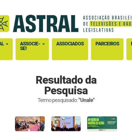
AL
ASSOCIE-
ASSOCIADOS
PARCEIROS
SE!
Resultado da
Pesquisa
Termo pesquisado:
"Unale"