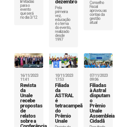
dezembro
limitadas
Conselho
para o
Fiscal
Pela
evento
aprovou as
primeira
que será
contas da
vez,
no dia 3/12
gestão
educação
atual
é o tema
do evento,
realizado
desde
1997
16/11/2023
10/11/2023
07/11/2023
11:41
17:53
09:06
Revista
Filiada
Filiadas
da
da
à Astral
Unale
ASTRAL
disputam
recebe
é
o
propostas
tetracampeã
Prêmio
de
do
Unale
relatos
Prêmio
Assembleia
sobre a
Unale
Cidadã
Conferência
Projeto da
Resultado