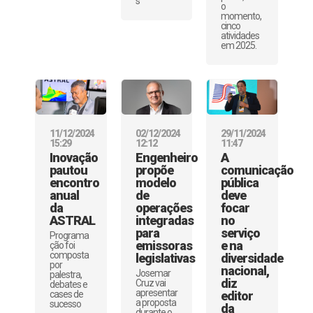
s
o
momento,
cinco
atividades
em 2025.
11/12/2024
02/12/2024
29/11/2024
15:29
12:12
11:47
Inovação
Engenheiro
A
pautou
propõe
comunicação
encontro
modelo
pública
anual
de
deve
da
operações
focar
ASTRAL
integradas
no
para
serviço
Programa
emissoras
e na
ção foi
composta
legislativas
diversidade
por
nacional,
Josemar
palestra,
diz
Cruz vai
debates e
apresentar
cases de
editor
a proposta
sucesso
da
durante o