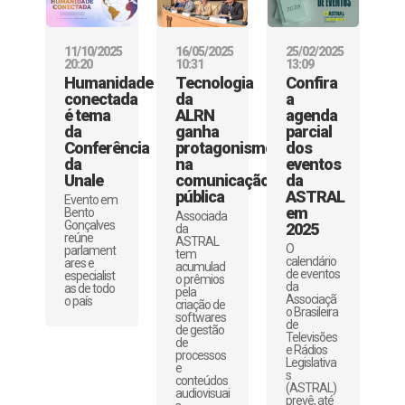
11/10/2025
16/05/2025
25/02/2025
20:20
10:31
13:09
Humanidade
Tecnologia
Confira
conectada
da
a
é tema
ALRN
agenda
da
ganha
parcial
Conferência
protagonismo
dos
da
na
eventos
Unale
comunicação
da
pública
ASTRAL
Evento em
em
Bento
Associada
Gonçalves
2025
da
reúne
ASTRAL
O
parlament
tem
calendário
ares e
acumulad
de eventos
especialist
o prêmios
da
as de todo
pela
Associaçã
o país
criação de
o Brasileira
softwares
de
de gestão
Televisões
de
e Rádios
processos
Legislativa
e
s
conteúdos
(ASTRAL)
audiovisuai
prevê, até