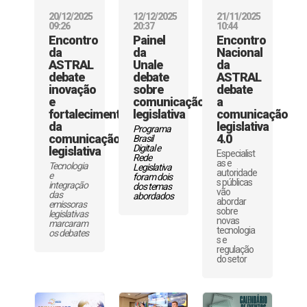
20/12/2025
12/12/2025
21/11/2025
09:26
20:37
10:44
Encontro
Painel
Encontro
da
da
Nacional
ASTRAL
Unale
da
debate
debate
ASTRAL
inovação
sobre
debate
e
comunicação
a
fortalecimento
legislativa
comunicação
da
legislativa
Programa
comunicação
4.0
Brasil
Digital e
legislativa
Especialist
Rede
as e
Tecnologia
Legislativa
autoridade
e
foram dois
s públicas
integração
dos temas
vão
das
abordados
abordar
emissoras
sobre
legislativas
novas
marcaram
tecnologia
os debates
s e
regulação
do setor