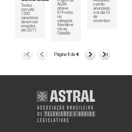
ALRN
s serão
Textos
obteve
anunciado
com até
619 votos
s no dia 10
1.000
na
de
caracteres
categoria
novembro
devem ser
Atendime
enviados
nto ao
até 20/11
Cidadão
Página
1
de
4