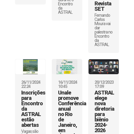
Revista
Encontro
da
SET
ASTRAL
Fernando
Carlos
Moura vai
dar
palestra no
Encontro
da
ASTRAL
26/11/2024
16/11/2024
20/12/2023
22:24
10:45
17:09
Inscrições
Unale
ASTRAL
para
promove
elege
Encontro
Conferência
nova
da
anual
diretoria
ASTRAL
no Rio
para
estão
de
biênio
abertas
Janeiro,
2024-
em
2026
Vagas são