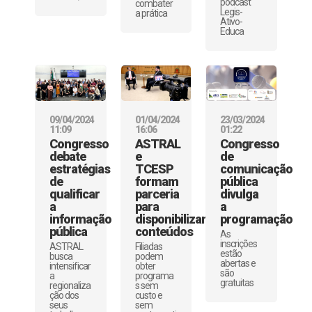
podcast
combater
Legis-
a prática
Ativo-
Educa
09/04/2024
01/04/2024
23/03/2024
11:09
16:06
01:22
Congresso
ASTRAL
Congresso
debate
e
de
estratégias
TCESP
comunicação
de
formam
pública
qualificar
parceria
divulga
a
para
a
informação
disponibilizar
programação
pública
conteúdos
As
inscrições
ASTRAL
Filiadas
estão
busca
podem
abertas e
intensificar
obter
são
a
programa
gratuitas
regionaliza
s sem
ção dos
custo e
seus
sem