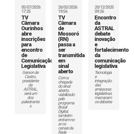
05/07/2026
26/03/2026
20/12/2025
17:25
19:56
09:26
TV
TV
Encontro
Câmara
Câmara
da
Ourinhos
de
ASTRAL
abre
Mossoró
debate
inscrições
(RN)
inovação
para
passa a
e
encontro
ser
fortalecimento
de
transmitida
da
Comunicação
em
comunicação
Legislativa
sinal
legislativa
aberto
Gerson de
Tecnologia
Castro,
e
Com a
presidente
integração
chegada
da
das
do sinal
ASTRAL,
emissoras
aberto,
será um
legislativas
viabilizado
dos
marcaram
pelo
palestrante
os debates
programa
s
Brasil
Digital,
também
entram no
ar os
canais da
Rede