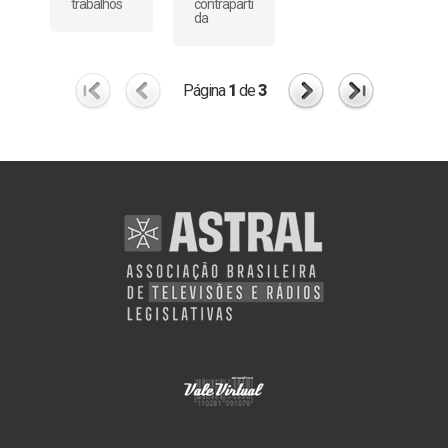
trabalhos
contraparti
da
Página
1
de
3