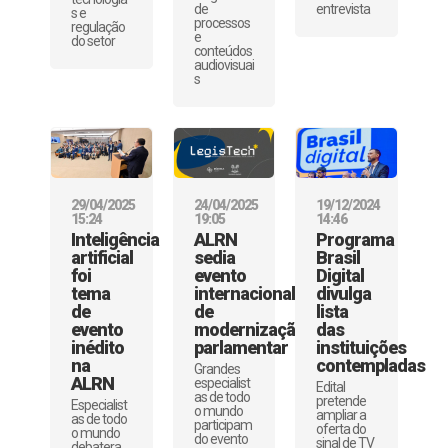
de
entrevista
s e
processos
regulação
e
do setor
conteúdos
audiovisuai
s
29/04/2025
24/04/2025
19/12/2024
15:24
19:05
14:46
Inteligência
ALRN
Programa
artificial
sedia
Brasil
foi
evento
Digital
tema
internacional
divulga
de
de
lista
evento
modernização
das
inédito
parlamentar
instituições
na
contempladas
Grandes
ALRN
especialist
Edital
as de todo
pretende
Especialist
o mundo
ampliar a
as de todo
participam
oferta do
o mundo
do evento
sinal de TV
debatera