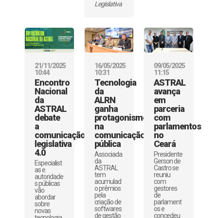
Legislativa
21/11/2025
16/05/2025
09/05/2025
10:44
10:31
11:15
Encontro
Tecnologia
ASTRAL
Nacional
da
avança
da
ALRN
em
ASTRAL
ganha
parceria
debate
protagonismo
com
a
na
parlamentos
comunicação
comunicação
no
legislativa
pública
Ceará
4.0
Associada
Presidente
da
Gerson de
Especialist
ASTRAL
Castro se
as e
tem
reuniu
autoridade
acumulad
com
s públicas
o prêmios
gestores
vão
pela
de
abordar
criação de
parlament
sobre
softwares
os e
novas
de gestão
concedeu
tecnologia