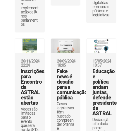
digital das
m
emissoras
implement
públicas e
ação de IA
legislativas
nos
parlament
os
26/11/2024
24/09/2024
15/05/2024
22:24
18:05
10:57
Inscrições
Fake
Educação
para
news é
e
Encontro
desafio
política
da
para a
andam
ASTRAL
comunicação
juntas,
estão
pública
defende
abertas
presidente
Casas
da
legislativas
Vagas são
têm
ASTRAL
limitadas
buscado
para o
Declaraçã
compreen
evento
o foi dada
der o tema
que será
para o
e
no dia 3/12