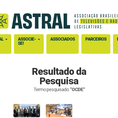
AL
ASSOCIE-
ASSOCIADOS
PARCEIROS
SE!
Resultado da
Pesquisa
Termo pesquisado:
"OCDE"