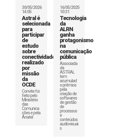
30/05/2026
16/05/2025
14:05
10:31
Astral é
Tecnologia
selecionada
da
para
ALRN
participar
ganha
de
protagonismo
estudo
na
sobre
comunicação
conectividade
pública
realizado
Associada
por
da
ASTRAL
missão
tem
da
acumulad
OCDE
o prêmios
pela
Convite foi
criação de
feito pelo
softwares
Ministério
de gestão
das
de
Comunica
processos
ções e pela
e
Anatel
conteúdos
audiovisuai
s