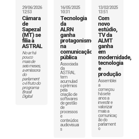
29/06/2026
16/05/2025
13/02/2025
12:53
10:31
13:51
Câmara
Tecnologia
Com
de
da
novo
Sapezal
ALRN
estúdio,
(MT) se
ganha
TV da
filia à
protagonismo
ALMT
ASTRAL
na
ganha
comunicação
em
No ar há
pública
modernidade,
pouco
mais de
tecnologia
Associada
seis meses,
e
da
a emissora
ASTRAL
produção
do
tem
parlament
Assemblei
acumulad
o é fruto do
a
o prêmios
programa
começou
pela
Brasil
há sete
criação de
Digital
anos a
softwares
investir e
de gestão
valorizar
de
mais a
processos
comunicaç
e
ão do
conteúdos
parlament
audiovisuai
o
s