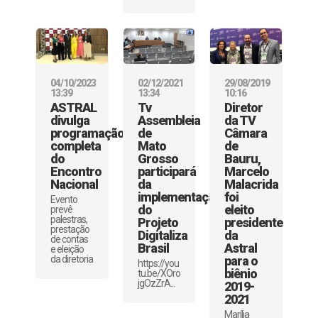
04/10/2023
02/12/2021
29/08/2019
13:39
13:34
10:16
ASTRAL
Tv
Diretor
divulga
Assembleia
da TV
programação
de
Câmara
completa
Mato
de
do
Grosso
Bauru,
Encontro
participará
Marcelo
Nacional
da
Malacrida
implementação
foi
Evento
do
eleito
prevê
palestras,
Projeto
presidente
prestação
Digitaliza
da
de contas
Brasil
Astral
e eleição
da diretoria
para o
https://you
biênio
tu.be/XOro
jgOzZrA...
2019-
2021
Marília