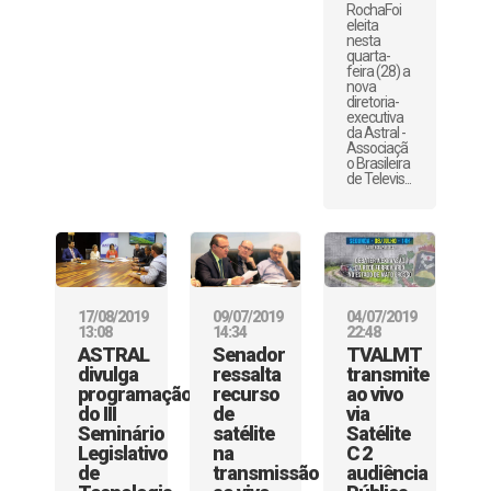
RochaFoi
eleita
nesta
quarta-
feira (28) a
nova
diretoria-
executiva
da Astral -
Associaçã
o Brasileira
de Televis...
17/08/2019
09/07/2019
04/07/2019
13:08
14:34
22:48
ASTRAL
Senador
TVALMT
divulga
ressalta
transmite
programação
recurso
ao vivo
do III
de
via
Seminário
satélite
Satélite
Legislativo
na
C 2
de
transmissão
audiência