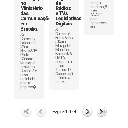
no
de
ente, a
autorizaçã
Ministério
Rádios
o da
das
e TVs
ANATEL
Comunicações,
Legislativas
para
em
Digitais
operar seu
sin...
Brasília.
Sid
Carneiro/
Sid
Fotos:&nbs
Carneiro /
p;Karen
Fotografia:
Malagoli e
Vânia
Maurício
NevesA 1ª
Barbant/A
Rádio
LMTA
Câmara
assinatura
Municipal
de um
em Mato
Termo de
Grosso já é
Cooperaçã
uma
o Técnica
realidade
entre a...
para a
populaç�..
.
Página
1
de
4