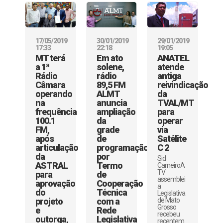
17/05/2019
30/01/2019
29/01/2019
17:33
22:18
19:05
MT terá
Em ato
ANATEL
a 1ª
solene,
atende
Rádio
rádio
antiga
Câmara
89,5 FM
reivindicação
operando
ALMT
da
na
anuncia
TVAL/MT
frequência
ampliação
para
100.1
da
operar
FM,
grade
via
após
de
Satélite
articulação
programação
C 2
da
por
Sid
ASTRAL
Termo
CarneiroA
TV
para
de
assemblei
aprovação
Cooperação
a
do
Técnica
Legislativa
projeto
com a
de Mato
Grosso
e
Rede
recebeu
outorga,
Legislativa
recentem