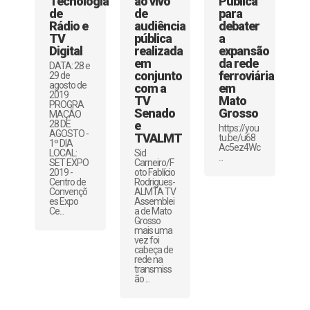
Tecnologia
ao vivo
Pública
de
de
para
Rádio e
audiência
debater
TV
pública
a
Digital
realizada
expansão
em
da rede
DATA: 28 e
conjunto
ferroviária
29 de
agosto de
com a
em
2019
TV
Mato
PROGRA
Senado
Grosso
MAÇÃO
28 DE
e
https://you
AGOSTO -
TVALMT
tu.be/u68
1º DIA
Ac5ez4Wc
LOCAL:
Sid
...
SET EXPO
Carneiro/F
2019 -
oto Fablício
Centro de
Rodrigues-
Convençõ
ALMTA TV
es Expo
Assemblei
Ce...
a de Mato
Grosso
mais uma
vez foi
cabeça de
rede na
transmiss
ão ...