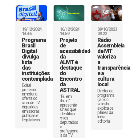
19/12/2024
16/12/2024
09/10/2023
14:46
14:59
09:22
Programa
Projeto
Rádio
Brasil
de
Assembleia
Digital
acessibilidade
de MT
divulga
da
valoriza
lista
ALMT é
a
das
destaque
transparência
instituições
do
e a
contempladas
Encontro
cultura
da
local
Edital
ASTRAL
pretende
Diretor de
ampliar a
programa
"Eu em
oferta do
ção do
libras"
sinal de TV
veículo
apresenta
digital das
explica os
sinais que
emissoras
pilares da
identifica
públicas e
linha
m os
legislativas
editorial
deputados
e
profissiona
is da TV