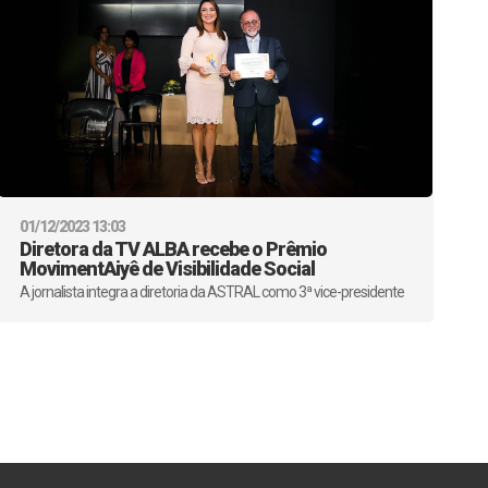
01/12/2023 13:03
Diretora da TV ALBA recebe o Prêmio
MovimentAiyê de Visibilidade Social
A jornalista integra a diretoria da ASTRAL como 3ª vice-presidente