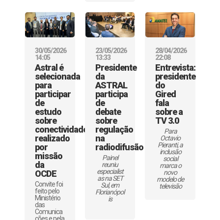
30/05/2026
23/05/2026
28/04/2026
14:05
13:33
22:08
Astral é
Presidente
Entrevista:
selecionada
da
presidente
para
ASTRAL
do
participar
participa
Gired
de
de
fala
estudo
debate
sobre a
sobre
sobre
TV 3.0
conectividade
regulação
Para
realizado
na
Octavio
Pieranti, a
por
radiodifusão
inclusão
missão
Painel
social
da
reuniu
marca o
especialist
OCDE
novo
as na SET
modelo de
Convite foi
Sul, em
televisão
feito pelo
Florianópol
Ministério
is
das
Comunica
ções e pela