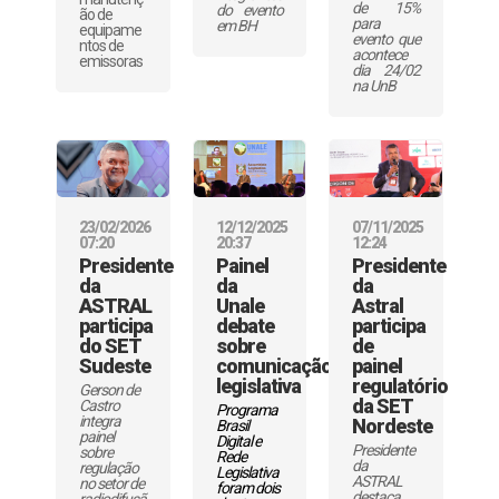
de 15%
do evento
ão de
para
em BH
equipame
evento que
ntos de
acontece
emissoras
dia 24/02
na UnB
23/02/2026
12/12/2025
07/11/2025
07:20
20:37
12:24
Presidente
Painel
Presidente
da
da
da
ASTRAL
Unale
Astral
participa
debate
participa
do SET
sobre
de
Sudeste
comunicação
painel
legislativa
regulatório
Gerson de
da SET
Castro
Programa
integra
Nordeste
Brasil
painel
Digital e
Presidente
sobre
Rede
da
regulação
Legislativa
ASTRAL
no setor de
foram dois
destaca
radiodifusã