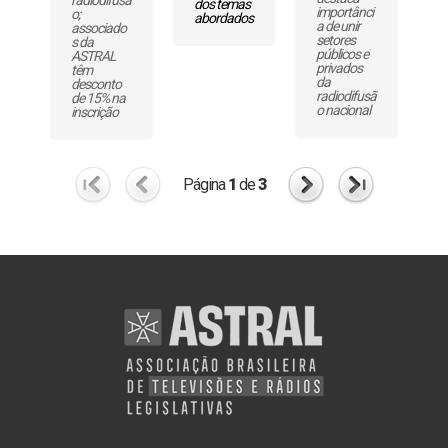
dos temas
importânci
o;
abordados
a de unir
associado
setores
s da
públicos e
ASTRAL
privados
têm
da
desconto
radiodifusã
de 15% na
o nacional
inscrição
Página
1
de
3