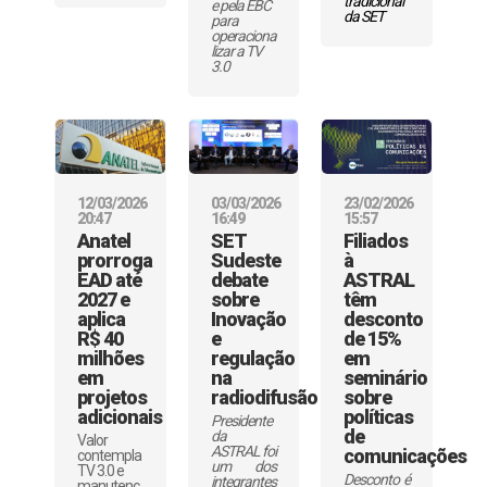
tradicional
e pela EBC
da SET
para
operaciona
lizar a TV
3.0
12/03/2026
03/03/2026
23/02/2026
20:47
16:49
15:57
Anatel
SET
Filiados
prorroga
Sudeste
à
EAD até
debate
ASTRAL
2027 e
sobre
têm
aplica
Inovação
desconto
R$ 40
e
de 15%
milhões
regulação
em
em
na
seminário
projetos
radiodifusão
sobre
adicionais
políticas
Presidente
de
da
Valor
ASTRAL foi
comunicações
contempla
um dos
TV 3.0 e
Desconto é
integrantes
manutenç