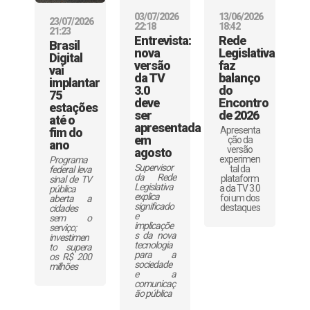
03/07/2026
13/06/2026
23/07/2026
22:18
18:42
21:23
Entrevista:
Rede
Brasil
nova
Legislativa
Digital
versão
faz
vai
da TV
balanço
implantar
3.0
do
75
deve
Encontro
estações
ser
de 2026
até o
apresentada
Apresenta
fim do
em
ção da
ano
versão
agosto
experimen
Programa
Supervisor
tal da
federal leva
da Rede
plataform
sinal de TV
Legislativa
a da TV 3.0
pública
explica
foi um dos
aberta a
significado
destaques
cidades
e
sem o
implicaçõe
serviço;
s da nova
investimen
tecnologia
to supera
para a
os R$ 200
sociedade
milhões
e a
comunicaç
ão pública