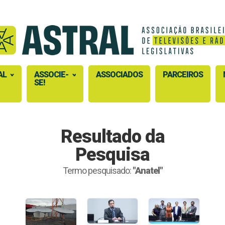
AL
ASSOCIE-
ASSOCIADOS
PARCEIROS
SE!
Resultado da
Pesquisa
Termo pesquisado:
"Anatel"